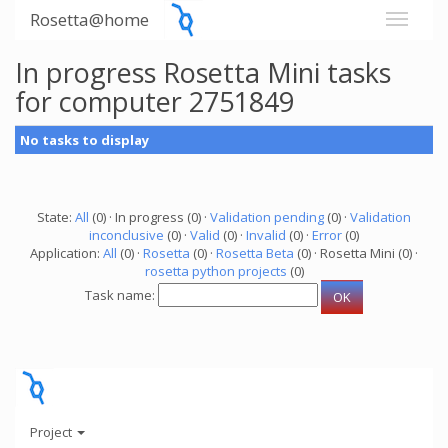
Rosetta@home
In progress Rosetta Mini tasks
for computer 2751849
No tasks to display
State:
All
(0) · In progress (0) ·
Validation pending
(0) ·
Validation
inconclusive
(0) ·
Valid
(0) ·
Invalid
(0) ·
Error
(0)
Application:
All
(0) ·
Rosetta
(0) ·
Rosetta Beta
(0) · Rosetta Mini (0) ·
rosetta python projects
(0)
Task name:
Project