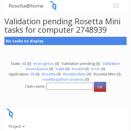
Rosetta@home
Validation pending Rosetta Mini
tasks for computer 2748939
No tasks to display
State:
All
(0) ·
In progress
(0) · Validation pending (0) ·
Validation
inconclusive
(0) ·
Valid
(0) ·
Invalid
(0) ·
Error
(0)
Application:
All
(0) ·
Rosetta
(0) ·
Rosetta Beta
(0) · Rosetta Mini (0) ·
rosetta python projects
(0)
Task name:
Project