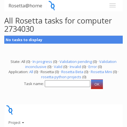
Rosetta@home
All Rosetta tasks for computer
2734030
No tasks to display
State: All (0) ·
In progress
(0) ·
Validation pending
(0) ·
Validation
inconclusive
(0) ·
Valid
(0) ·
Invalid
(0) ·
Error
(0)
Application:
All
(0) · Rosetta (0) ·
Rosetta Beta
(0) ·
Rosetta Mini
(0) ·
rosetta python projects
(0)
Task name:
Project