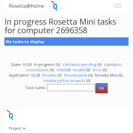
Rosetta@home
In progress Rosetta Mini tasks
for computer 2696358
No tasks to display
State:
All
(0) · In progress (0) ·
Validation pending
(0) ·
Validation
inconclusive
(0) ·
Valid
(0) ·
Invalid
(0) ·
Error
(0)
Application:
All
(0) ·
Rosetta
(0) ·
Rosetta Beta
(0) · Rosetta Mini (0) ·
rosetta python projects
(0)
Task name:
Project