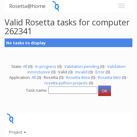
Rosetta@home
Valid Rosetta tasks for computer
262341
No tasks to display
State:
All
(0) ·
In progress
(0) ·
Validation pending
(0) ·
Validation
inconclusive
(0) · Valid (0) ·
Invalid
(0) ·
Error
(0)
Application:
All
(0) · Rosetta (0) ·
Rosetta Beta
(0) ·
Rosetta Mini
(0) ·
rosetta python projects
(0)
Task name:
Project