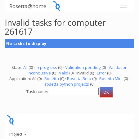
Rosetta@home
Invalid tasks for computer
261617
No tasks to display
State:
All
(0) ·
In progress
(0) ·
Validation pending
(0) ·
Validation
inconclusive
(0) ·
Valid
(0) · Invalid (0) ·
Error
(0)
Application: All (0) ·
Rosetta
(0) ·
Rosetta Beta
(0) ·
Rosetta Mini
(0) ·
rosetta python projects
(0)
Task name:
Project