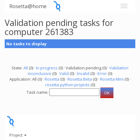
Rosetta@home
Validation pending tasks for
computer 261383
No tasks to display
State:
All
(0) ·
In progress
(0) · Validation pending (0) ·
Validation
inconclusive
(0) ·
Valid
(0) ·
Invalid
(0) ·
Error
(0)
Application: All (0) ·
Rosetta
(0) ·
Rosetta Beta
(0) ·
Rosetta Mini
(0) ·
rosetta python projects
(0)
Task name:
Project