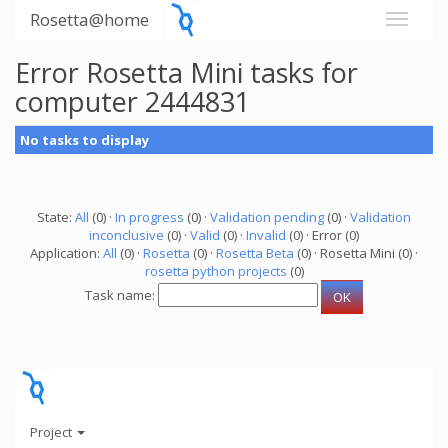
Rosetta@home
Error Rosetta Mini tasks for
computer 2444831
No tasks to display
State:
All
(0) ·
In progress
(0) ·
Validation pending
(0) ·
Validation
inconclusive
(0) ·
Valid
(0) ·
Invalid
(0) · Error (0)
Application:
All
(0) ·
Rosetta
(0) ·
Rosetta Beta
(0) · Rosetta Mini (0) ·
rosetta python projects
(0)
Task name:
Project