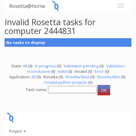
Rosetta@home
Invalid Rosetta tasks for
computer 2444831
No tasks to display
State:
All
(0) ·
In progress
(0) ·
Validation pending
(0) ·
Validation
inconclusive
(0) ·
Valid
(0) · Invalid (0) ·
Error
(0)
Application:
All
(0) · Rosetta (0) ·
Rosetta Beta
(0) ·
Rosetta Mini
(0) ·
rosetta python projects
(0)
Task name:
Project