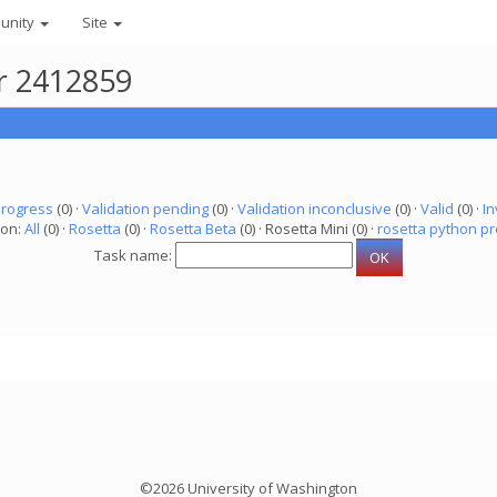
unity
Site
er 2412859
progress
(0) ·
Validation pending
(0) ·
Validation inconclusive
(0) ·
Valid
(0) ·
In
ion:
All
(0) ·
Rosetta
(0) ·
Rosetta Beta
(0) · Rosetta Mini (0) ·
rosetta python pr
Task name:
©2026 University of Washington