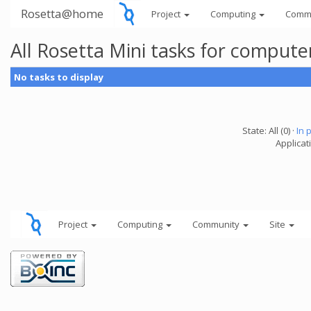
Rosetta@home
Project
Computing
Comm
All Rosetta Mini tasks for comput
No tasks to display
State: All (0) ·
In 
Applicat
Project
Computing
Community
Site