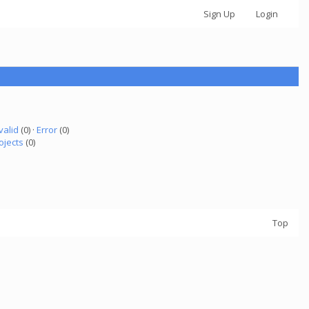
Sign Up
Login
valid
(0) ·
Error
(0)
ojects
(0)
Top