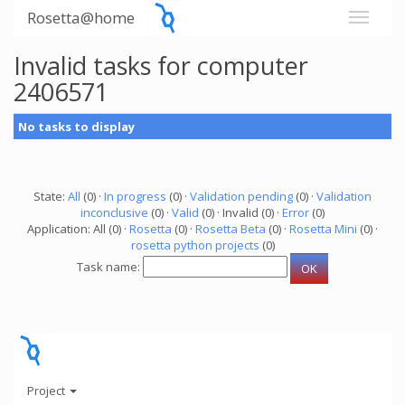
Rosetta@home
Invalid tasks for computer
2406571
No tasks to display
State:
All
(0) ·
In progress
(0) ·
Validation pending
(0) ·
Validation
inconclusive
(0) ·
Valid
(0) · Invalid (0) ·
Error
(0)
Application: All (0) ·
Rosetta
(0) ·
Rosetta Beta
(0) ·
Rosetta Mini
(0) ·
rosetta python projects
(0)
Task name:
Project