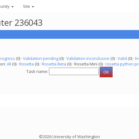
unity
Site
uter 236043
progress
(0) ·
Validation pending
(0) ·
Validation inconclusive
(0) ·
Valid
(0) ·
In
ion:
All
(0) ·
Rosetta
(0) ·
Rosetta Beta
(0) · Rosetta Mini (0) ·
rosetta python pr
Task name:
©2026 University of Washington