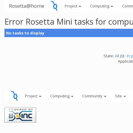
Rosetta@home
Project
Computing
Comm
Error Rosetta Mini tasks for comp
No tasks to display
State:
All
(0) ·
In 
Applicat
Project
Computing
Community
Site