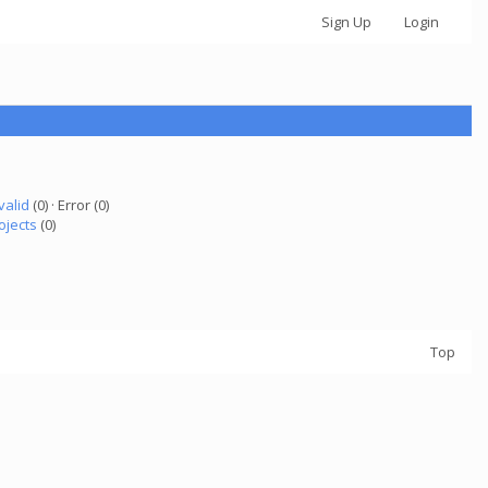
Sign Up
Login
valid
(0) · Error (0)
ojects
(0)
Top