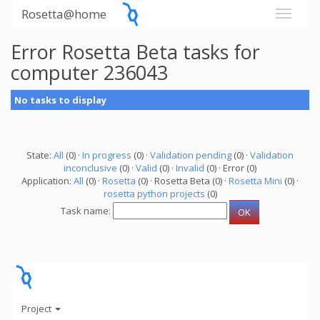
Rosetta@home
Error Rosetta Beta tasks for
computer 236043
No tasks to display
State:
All
(0) ·
In progress
(0) ·
Validation pending
(0) ·
Validation
inconclusive
(0) ·
Valid
(0) ·
Invalid
(0) · Error (0)
Application:
All
(0) ·
Rosetta
(0) · Rosetta Beta (0) ·
Rosetta Mini
(0) ·
rosetta python projects
(0)
Task name:
Project