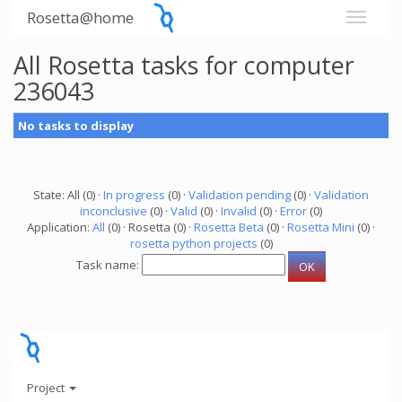
Rosetta@home
All Rosetta tasks for computer
236043
No tasks to display
State: All (0) ·
In progress
(0) ·
Validation pending
(0) ·
Validation
inconclusive
(0) ·
Valid
(0) ·
Invalid
(0) ·
Error
(0)
Application:
All
(0) · Rosetta (0) ·
Rosetta Beta
(0) ·
Rosetta Mini
(0) ·
rosetta python projects
(0)
Task name:
Project