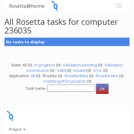
Rosetta@home
All Rosetta tasks for computer
236035
No tasks to display
State: All (0) ·
In progress
(0) ·
Validation pending
(0) ·
Validation
inconclusive
(0) ·
Valid
(0) ·
Invalid
(0) ·
Error
(0)
Application:
All
(0) · Rosetta (0) ·
Rosetta Beta
(0) ·
Rosetta Mini
(0) ·
rosetta python projects
(0)
Task name:
Project