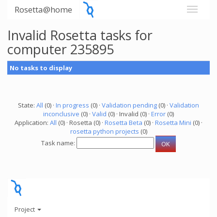
Rosetta@home
Invalid Rosetta tasks for
computer 235895
No tasks to display
State:
All
(0) ·
In progress
(0) ·
Validation pending
(0) ·
Validation
inconclusive
(0) ·
Valid
(0) · Invalid (0) ·
Error
(0)
Application:
All
(0) · Rosetta (0) ·
Rosetta Beta
(0) ·
Rosetta Mini
(0) ·
rosetta python projects
(0)
Task name:
Project