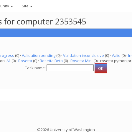
unity
Site
ks for computer 2353545
progress
(0) ·
Validation pending
(0) ·
Validation inconclusive
(0) ·
Valid
(0) ·
In
ion:
All
(0) ·
Rosetta
(0) ·
Rosetta Beta
(0) ·
Rosetta Mini
(0) · rosetta python pr
Task name:
©2026 University of Washington