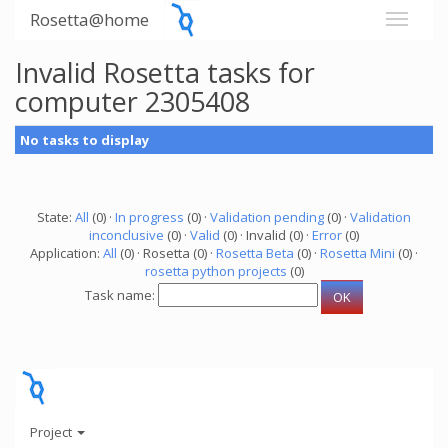
Rosetta@home
Invalid Rosetta tasks for
computer 2305408
No tasks to display
State:
All
(0) ·
In progress
(0) ·
Validation pending
(0) ·
Validation
inconclusive
(0) ·
Valid
(0) · Invalid (0) ·
Error
(0)
Application:
All
(0) · Rosetta (0) ·
Rosetta Beta
(0) ·
Rosetta Mini
(0) ·
rosetta python projects
(0)
Task name:
Project