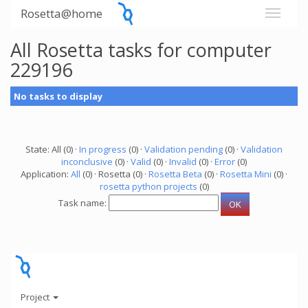
Rosetta@home
All Rosetta tasks for computer
229196
No tasks to display
State: All (0) ·
In progress
(0) ·
Validation pending
(0) ·
Validation
inconclusive
(0) ·
Valid
(0) ·
Invalid
(0) ·
Error
(0)
Application:
All
(0) · Rosetta (0) ·
Rosetta Beta
(0) ·
Rosetta Mini
(0) ·
rosetta python projects
(0)
Task name:
Project