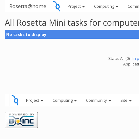
Rosetta@home
Project
Computing
Comm
All Rosetta Mini tasks for comput
No tasks to display
State: All (0) ·
In 
Applicat
Project
Computing
Community
Site