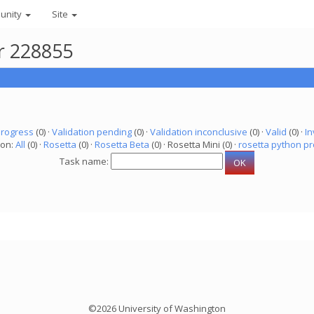
unity
Site
er 228855
progress
(0) ·
Validation pending
(0) ·
Validation inconclusive
(0) ·
Valid
(0) ·
In
ion:
All
(0) ·
Rosetta
(0) ·
Rosetta Beta
(0) · Rosetta Mini (0) ·
rosetta python pr
Task name:
©2026 University of Washington