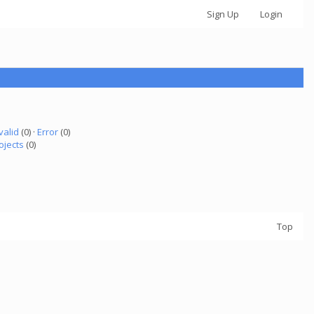
Sign Up
Login
valid
(0) ·
Error
(0)
ojects
(0)
Top