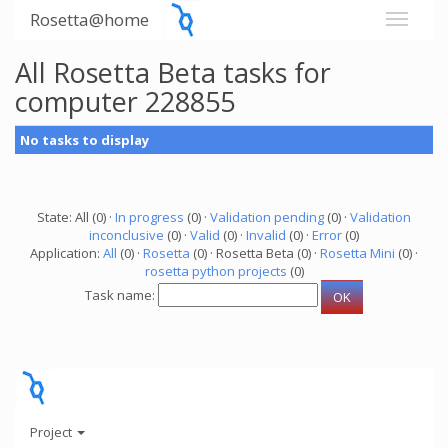
Rosetta@home
All Rosetta Beta tasks for
computer 228855
No tasks to display
State: All (0) ·
In progress
(0) ·
Validation pending
(0) ·
Validation
inconclusive
(0) ·
Valid
(0) ·
Invalid
(0) ·
Error
(0)
Application:
All
(0) ·
Rosetta
(0) · Rosetta Beta (0) ·
Rosetta Mini
(0) ·
rosetta python projects
(0)
Task name:
Project