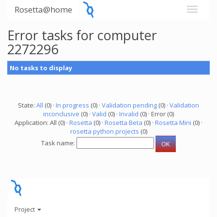
Rosetta@home
Error tasks for computer
2272296
No tasks to display
State:
All
(0) ·
In progress
(0) ·
Validation pending
(0) ·
Validation
inconclusive
(0) ·
Valid
(0) ·
Invalid
(0) · Error (0)
Application: All (0) ·
Rosetta
(0) ·
Rosetta Beta
(0) ·
Rosetta Mini
(0) ·
rosetta python projects
(0)
Task name:
Project