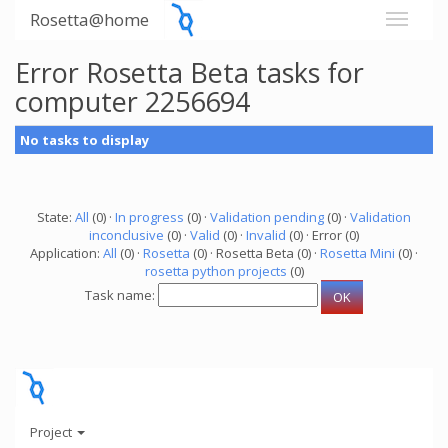
Rosetta@home
Error Rosetta Beta tasks for
computer 2256694
No tasks to display
State:
All
(0) ·
In progress
(0) ·
Validation pending
(0) ·
Validation
inconclusive
(0) ·
Valid
(0) ·
Invalid
(0) · Error (0)
Application:
All
(0) ·
Rosetta
(0) · Rosetta Beta (0) ·
Rosetta Mini
(0) ·
rosetta python projects
(0)
Task name:
Project