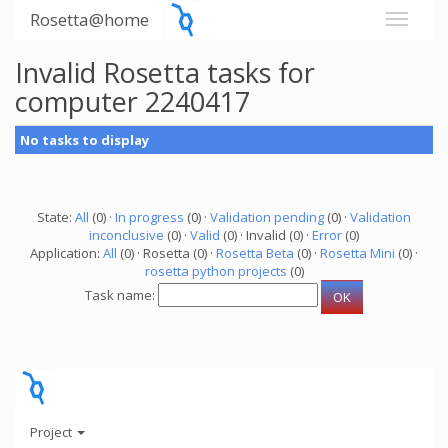
Rosetta@home
Invalid Rosetta tasks for
computer 2240417
No tasks to display
State:
All
(0) ·
In progress
(0) ·
Validation pending
(0) ·
Validation
inconclusive
(0) ·
Valid
(0) · Invalid (0) ·
Error
(0)
Application:
All
(0) · Rosetta (0) ·
Rosetta Beta
(0) ·
Rosetta Mini
(0) ·
rosetta python projects
(0)
Task name:
Project