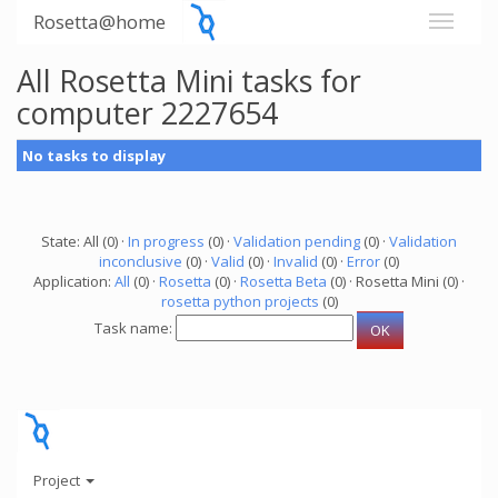
Rosetta@home
All Rosetta Mini tasks for
computer 2227654
No tasks to display
State: All (0) ·
In progress
(0) ·
Validation pending
(0) ·
Validation
inconclusive
(0) ·
Valid
(0) ·
Invalid
(0) ·
Error
(0)
Application:
All
(0) ·
Rosetta
(0) ·
Rosetta Beta
(0) · Rosetta Mini (0) ·
rosetta python projects
(0)
Task name:
Project