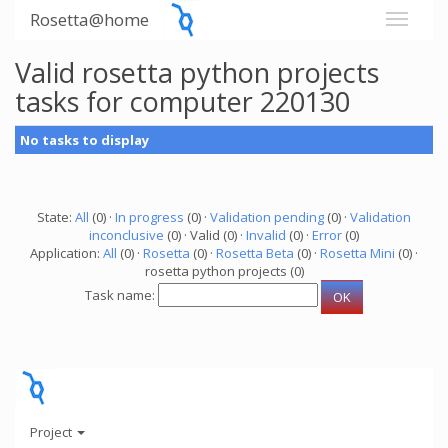
Rosetta@home
Valid rosetta python projects
tasks for computer 220130
No tasks to display
State:
All
(0) ·
In progress
(0) ·
Validation pending
(0) ·
Validation
inconclusive
(0) · Valid (0) ·
Invalid
(0) ·
Error
(0)
Application:
All
(0) ·
Rosetta
(0) ·
Rosetta Beta
(0) ·
Rosetta Mini
(0) ·
rosetta python projects (0)
Task name:
Project