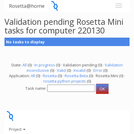
Rosetta@home
Validation pending Rosetta Mini
tasks for computer 220130
No tasks to display
State:
All
(0) ·
In progress
(0) · Validation pending (0) ·
Validation
inconclusive
(0) ·
Valid
(0) ·
Invalid
(0) ·
Error
(0)
Application:
All
(0) ·
Rosetta
(0) ·
Rosetta Beta
(0) · Rosetta Mini (0) ·
rosetta python projects
(0)
Task name:
Project