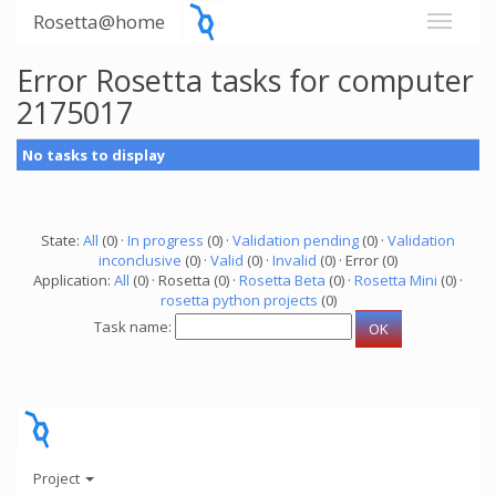
Rosetta@home
Error Rosetta tasks for computer
2175017
No tasks to display
State:
All
(0) ·
In progress
(0) ·
Validation pending
(0) ·
Validation
inconclusive
(0) ·
Valid
(0) ·
Invalid
(0) · Error (0)
Application:
All
(0) · Rosetta (0) ·
Rosetta Beta
(0) ·
Rosetta Mini
(0) ·
rosetta python projects
(0)
Task name:
Project