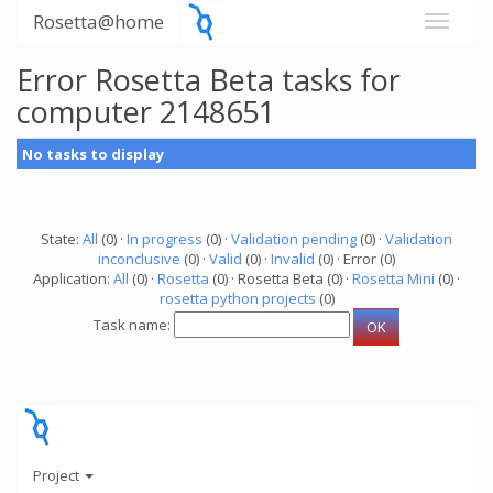
Rosetta@home
Error Rosetta Beta tasks for
computer 2148651
No tasks to display
State:
All
(0) ·
In progress
(0) ·
Validation pending
(0) ·
Validation
inconclusive
(0) ·
Valid
(0) ·
Invalid
(0) · Error (0)
Application:
All
(0) ·
Rosetta
(0) · Rosetta Beta (0) ·
Rosetta Mini
(0) ·
rosetta python projects
(0)
Task name:
Project