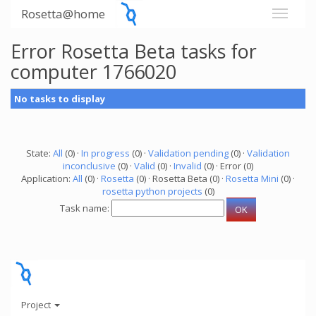
Rosetta@home
Error Rosetta Beta tasks for
computer 1766020
No tasks to display
State:
All
(0) ·
In progress
(0) ·
Validation pending
(0) ·
Validation
inconclusive
(0) ·
Valid
(0) ·
Invalid
(0) · Error (0)
Application:
All
(0) ·
Rosetta
(0) · Rosetta Beta (0) ·
Rosetta Mini
(0) ·
rosetta python projects
(0)
Task name:
Project