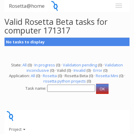
Rosetta@home
Valid Rosetta Beta tasks for
computer 171317
No tasks to display
State:
All
(0) ·
In progress
(0) ·
Validation pending
(0) ·
Validation
inconclusive
(0) · Valid (0) ·
Invalid
(0) ·
Error
(0)
Application:
All
(0) ·
Rosetta
(0) · Rosetta Beta (0) ·
Rosetta Mini
(0) ·
rosetta python projects
(0)
Task name:
Project