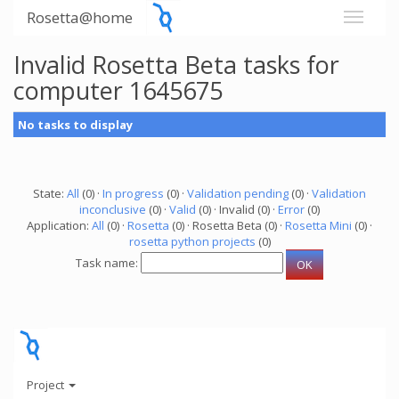
Rosetta@home
Invalid Rosetta Beta tasks for
computer 1645675
No tasks to display
State:
All
(0) ·
In progress
(0) ·
Validation pending
(0) ·
Validation
inconclusive
(0) ·
Valid
(0) · Invalid (0) ·
Error
(0)
Application:
All
(0) ·
Rosetta
(0) · Rosetta Beta (0) ·
Rosetta Mini
(0) ·
rosetta python projects
(0)
Task name:
Project