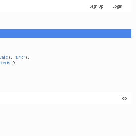
Sign Up
Login
valid
(0) ·
Error
(0)
ojects
(0)
Top