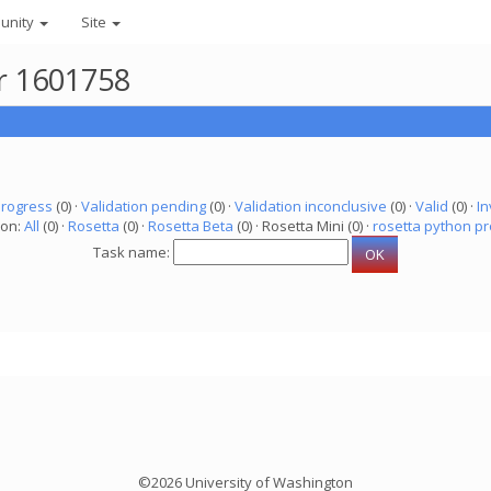
unity
Site
er 1601758
progress
(0) ·
Validation pending
(0) ·
Validation inconclusive
(0) ·
Valid
(0) ·
In
ion:
All
(0) ·
Rosetta
(0) ·
Rosetta Beta
(0) · Rosetta Mini (0) ·
rosetta python pr
Task name:
©2026 University of Washington