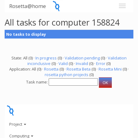
Rosetta@home
All tasks for computer 158824
No tasks to display
State: All (0) ·
In progress
(0) ·
Validation pending
(0) ·
Validation
inconclusive
(0) ·
Valid
(0) ·
Invalid
(0) ·
Error
(0)
Application: All (0) ·
Rosetta
(0) ·
Rosetta Beta
(0) ·
Rosetta Mini
(0) ·
rosetta python projects
(0)
Task name:
Project
Computing