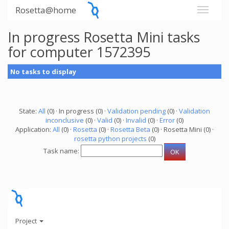
Rosetta@home
In progress Rosetta Mini tasks
for computer 1572395
No tasks to display
State:
All
(0) · In progress (0) ·
Validation pending
(0) ·
Validation
inconclusive
(0) ·
Valid
(0) ·
Invalid
(0) ·
Error
(0)
Application:
All
(0) ·
Rosetta
(0) ·
Rosetta Beta
(0) · Rosetta Mini (0) ·
rosetta python projects
(0)
Task name:
Project