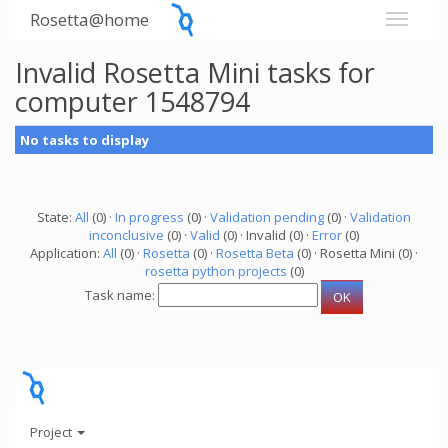
Rosetta@home
Invalid Rosetta Mini tasks for
computer 1548794
No tasks to display
State:
All
(0) ·
In progress
(0) ·
Validation pending
(0) ·
Validation
inconclusive
(0) ·
Valid
(0) · Invalid (0) ·
Error
(0)
Application:
All
(0) ·
Rosetta
(0) ·
Rosetta Beta
(0) · Rosetta Mini (0) ·
rosetta python projects
(0)
Task name:
Project