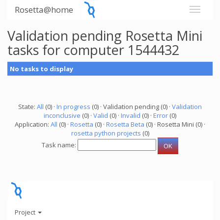
Rosetta@home
Validation pending Rosetta Mini
tasks for computer 1544432
No tasks to display
State:
All
(0) ·
In progress
(0) · Validation pending (0) ·
Validation
inconclusive
(0) ·
Valid
(0) ·
Invalid
(0) ·
Error
(0)
Application:
All
(0) ·
Rosetta
(0) ·
Rosetta Beta
(0) · Rosetta Mini (0) ·
rosetta python projects
(0)
Task name:
Project