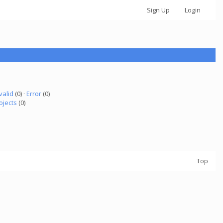
Sign Up
Login
valid
(0) ·
Error
(0)
ojects
(0)
Top