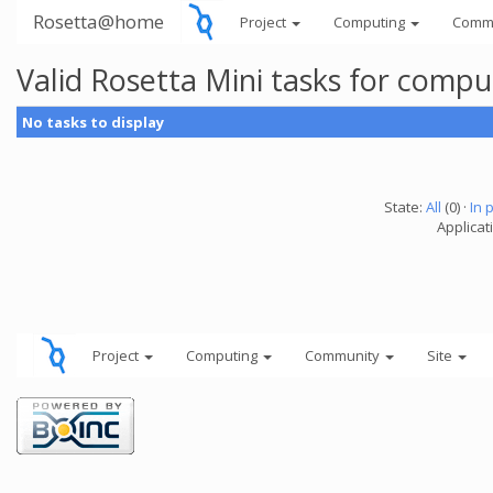
Rosetta@home
Project
Computing
Comm
Valid Rosetta Mini tasks for comp
No tasks to display
State:
All
(0) ·
In 
Applicat
Project
Computing
Community
Site