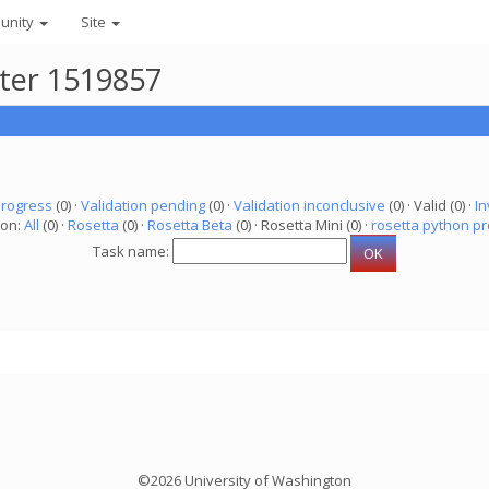
unity
Site
uter 1519857
progress
(0) ·
Validation pending
(0) ·
Validation inconclusive
(0) · Valid (0) ·
In
ion:
All
(0) ·
Rosetta
(0) ·
Rosetta Beta
(0) · Rosetta Mini (0) ·
rosetta python pr
Task name:
©2026 University of Washington