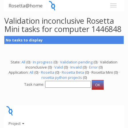
Rosetta@home
Validation inconclusive Rosetta
Mini tasks for computer 1446848
No tasks to display
State:
All
(0) ·
In progress
(0) ·
Validation pending
(0) · Validation
inconclusive (0) ·
Valid
(0) ·
Invalid
(0) ·
Error
(0)
Application:
All
(0) ·
Rosetta
(0) ·
Rosetta Beta
(0) · Rosetta Mini (0) ·
rosetta python projects
(0)
Task name:
Project