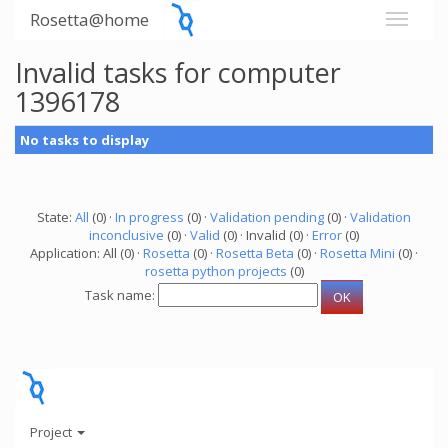
Rosetta@home
Invalid tasks for computer
1396178
No tasks to display
State:
All
(0) ·
In progress
(0) ·
Validation pending
(0) ·
Validation
inconclusive
(0) ·
Valid
(0) · Invalid (0) ·
Error
(0)
Application: All (0) ·
Rosetta
(0) ·
Rosetta Beta
(0) ·
Rosetta Mini
(0) ·
rosetta python projects
(0)
Task name:
Project