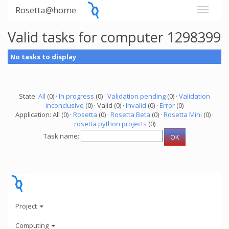
Rosetta@home
Valid tasks for computer 1298399
No tasks to display
State:
All
(0) ·
In progress
(0) ·
Validation pending
(0) ·
Validation
inconclusive
(0) · Valid (0) ·
Invalid
(0) ·
Error
(0)
Application: All (0) ·
Rosetta
(0) ·
Rosetta Beta
(0) ·
Rosetta Mini
(0) ·
rosetta python projects
(0)
Task name:
Project
Computing