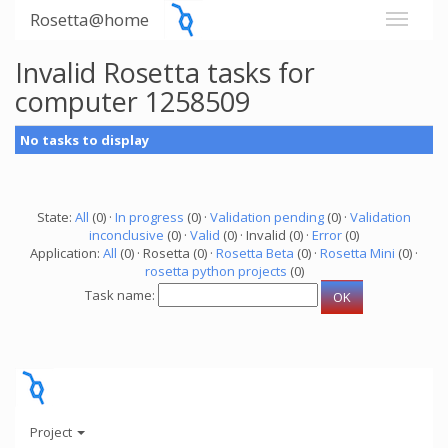
Rosetta@home
Invalid Rosetta tasks for
computer 1258509
No tasks to display
State:
All
(0) ·
In progress
(0) ·
Validation pending
(0) ·
Validation
inconclusive
(0) ·
Valid
(0) · Invalid (0) ·
Error
(0)
Application:
All
(0) · Rosetta (0) ·
Rosetta Beta
(0) ·
Rosetta Mini
(0) ·
rosetta python projects
(0)
Task name:
Project