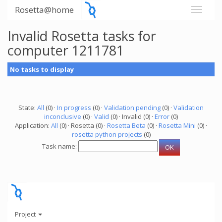
Rosetta@home
Invalid Rosetta tasks for
computer 1211781
No tasks to display
State:
All
(0) ·
In progress
(0) ·
Validation pending
(0) ·
Validation
inconclusive
(0) ·
Valid
(0) · Invalid (0) ·
Error
(0)
Application:
All
(0) · Rosetta (0) ·
Rosetta Beta
(0) ·
Rosetta Mini
(0) ·
rosetta python projects
(0)
Task name:
Project