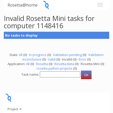
Rosetta@home
Invalid Rosetta Mini tasks for
computer 1148416
No tasks to display
State:
All
(0) ·
In progress
(0) ·
Validation pending
(0) ·
Validation
inconclusive
(0) ·
Valid
(0) · Invalid (0) ·
Error
(0)
Application:
All
(0) ·
Rosetta
(0) ·
Rosetta Beta
(0) · Rosetta Mini (0) ·
rosetta python projects
(0)
Task name:
Project