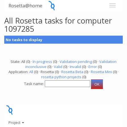
Rosetta@home
All Rosetta tasks for computer
1097285
No tasks to display
State: All (0) ·
In progress
(0) ·
Validation pending
(0) ·
Validation
inconclusive
(0) ·
Valid
(0) ·
Invalid
(0) ·
Error
(0)
Application:
All
(0) · Rosetta (0) ·
Rosetta Beta
(0) ·
Rosetta Mini
(0) ·
rosetta python projects
(0)
Task name:
Project