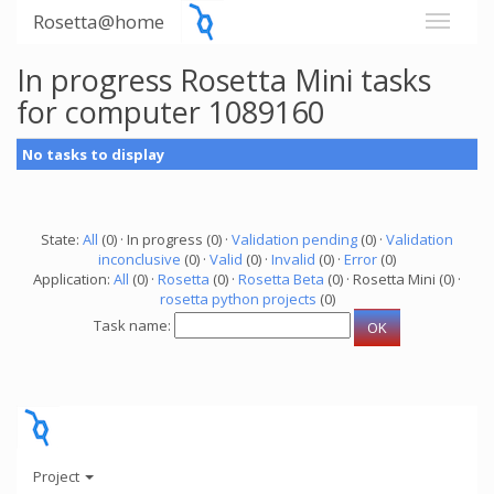
Rosetta@home
In progress Rosetta Mini tasks
for computer 1089160
No tasks to display
State:
All
(0) · In progress (0) ·
Validation pending
(0) ·
Validation
inconclusive
(0) ·
Valid
(0) ·
Invalid
(0) ·
Error
(0)
Application:
All
(0) ·
Rosetta
(0) ·
Rosetta Beta
(0) · Rosetta Mini (0) ·
rosetta python projects
(0)
Task name:
Project