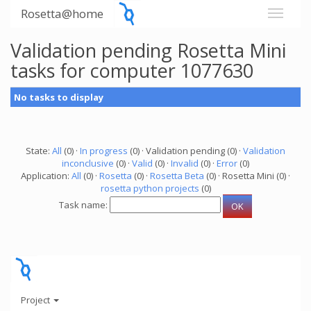
Rosetta@home
Validation pending Rosetta Mini
tasks for computer 1077630
No tasks to display
State:
All
(0) ·
In progress
(0) · Validation pending (0) ·
Validation
inconclusive
(0) ·
Valid
(0) ·
Invalid
(0) ·
Error
(0)
Application:
All
(0) ·
Rosetta
(0) ·
Rosetta Beta
(0) · Rosetta Mini (0) ·
rosetta python projects
(0)
Task name:
Project