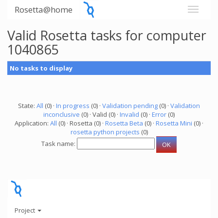
Rosetta@home
Valid Rosetta tasks for computer
1040865
No tasks to display
State:
All
(0) ·
In progress
(0) ·
Validation pending
(0) ·
Validation
inconclusive
(0) · Valid (0) ·
Invalid
(0) ·
Error
(0)
Application:
All
(0) · Rosetta (0) ·
Rosetta Beta
(0) ·
Rosetta Mini
(0) ·
rosetta python projects
(0)
Task name:
Project