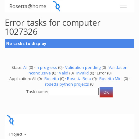
Rosetta@home
Error tasks for computer
1027326
No tasks to display
State:
All
(0) ·
In progress
(0) ·
Validation pending
(0) ·
Validation
inconclusive
(0) ·
Valid
(0) ·
Invalid
(0) · Error (0)
Application: All (0) ·
Rosetta
(0) ·
Rosetta Beta
(0) ·
Rosetta Mini
(0) ·
rosetta python projects
(0)
Task name:
Project